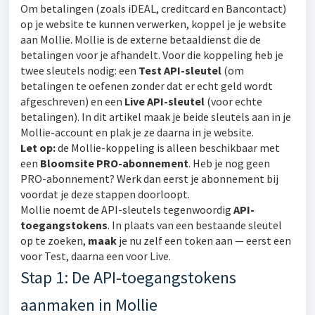
Om betalingen (zoals iDEAL, creditcard en Bancontact)
op je website te kunnen verwerken, koppel je je website
aan Mollie. Mollie is de externe betaaldienst die de
betalingen voor je afhandelt. Voor die koppeling heb je
twee sleutels nodig: een
Test API-sleutel
(om
betalingen te oefenen zonder dat er echt geld wordt
afgeschreven) en een
Live API-sleutel
(voor echte
betalingen). In dit artikel maak je beide sleutels aan in je
Mollie-account en plak je ze daarna in je website.
Let op:
de Mollie-koppeling is alleen beschikbaar met
een
Bloomsite PRO-abonnement
. Heb je nog geen
PRO-abonnement? Werk dan eerst je abonnement bij
voordat je deze stappen doorloopt.
Mollie noemt de API-sleutels tegenwoordig
API-
toegangstokens
. In plaats van een bestaande sleutel
op te zoeken,
maak
je nu zelf een token aan — eerst een
voor Test, daarna een voor Live.
Stap 1: De API-toegangstokens
aanmaken in Mollie