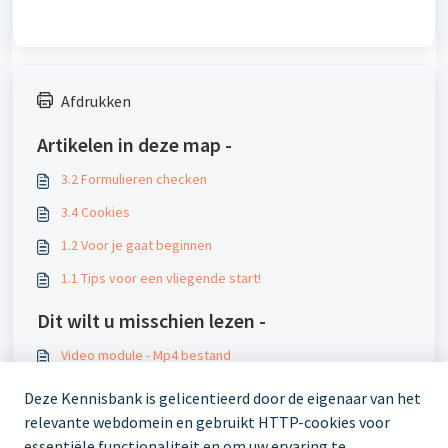
Afdrukken
Artikelen in deze map -
3.2 Formulieren checken
3.4 Cookies
1.2 Voor je gaat beginnen
1.1 Tips voor een vliegende start!
Dit wilt u misschien lezen -
Video module - Mp4 bestand
Video module
Deze Kennisbank is gelicentieerd door de eigenaar van het
Hoe voeg ik een video toe aan een pagina?
relevante webdomein en gebruikt HTTP-cookies voor
essentiële functionaliteit en om uw ervaring te